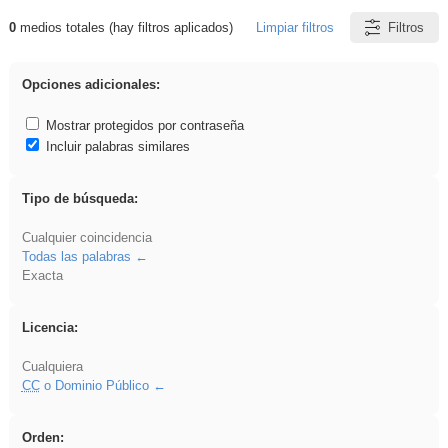
0
medios totales (hay filtros aplicados)
Limpiar filtros
Filtros
Resultados de: iessanisidro
Opciones adicionales:
Mostrar protegidos por contraseña
Incluir palabras similares
Tipo de búsqueda:
Cualquier coincidencia
Todas las palabras
Exacta
Licencia:
Cualquiera
CC
o Dominio Público
Orden: