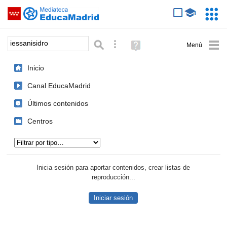
Mediateca de EducaMadrid
Saltar navegación
Servic
Educa
Palabra o frase:
Búsqueda avanzada
Ayuda
(en
ventana
Inicio
nueva)
Canal EducaMadrid
Últimos contenidos
Centros
Tipo de contenido:
Inicia sesión para aportar contenidos, crear listas de
reproducción...
Iniciar sesión