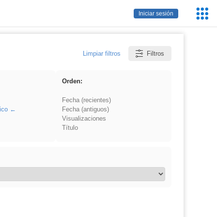
Servic
Iniciar sesión
Educa
Limpiar filtros
Filtros
Orden:
Fecha (recientes)
ico
Fecha (antiguos)
Visualizaciones
Título