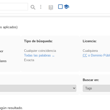
Búsqueda avanzada
Ayuda
(en
ventana
nueva)
os aplicados)
iessanisidro
Tipo de búsqueda:
Licencia:
Cualquier coincidencia
Cualquiera
por
Todas las palabras
CC
o Dominio Públ
Exacta
lares
Buscar en:
ngún resultado.