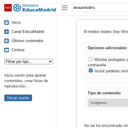
Mediateca de EducaMadrid
Saltar navegación
Palabra o frase:
Inicio
Canal EducaMadrid
0
medios totales (hay filtr
Resultados de: 
Últimos contenidos
Opciones adicionales:
Centros
Tipo de contenido:
Mostrar protegidos 
contraseña
Incluir palabras simi
Inicia sesión para aportar
contenidos, crear listas de
reproducción...
Tipo de contenido:
Iniciar sesión
No se ha encontrado ni