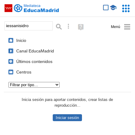
Mediateca de EducaMadrid
Saltar navegación
Servic
Educa
Palabra o frase:
Búsqueda avanzada
Ayuda
(en
ventana
Inicio
nueva)
Canal EducaMadrid
Últimos contenidos
Centros
Tipo de contenido:
Inicia sesión para aportar contenidos, crear listas de
reproducción...
Iniciar sesión