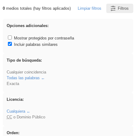
0
medios totales (hay filtros aplicados)
Limpiar filtros
Filtros
Resultados de: iessanisidro
Opciones adicionales:
Mostrar protegidos por contraseña
Incluir palabras similares
Tipo de búsqueda:
Cualquier coincidencia
Todas las palabras
Exacta
Licencia:
Cualquiera
CC
o Dominio Público
Orden: