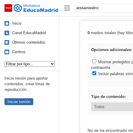
Mediateca de EducaMadrid
Saltar navegación
Palabra o frase:
Inicio
Canal EducaMadrid
0
medios totales (hay filtr
Resultados de: 
Últimos contenidos
Opciones adicionales:
Centros
Tipo de contenido:
Mostrar protegidos 
contraseña
Incluir palabras simi
Inicia sesión para aportar
contenidos, crear listas de
reproducción...
Tipo de contenido:
Iniciar sesión
No se ha encontrado ni