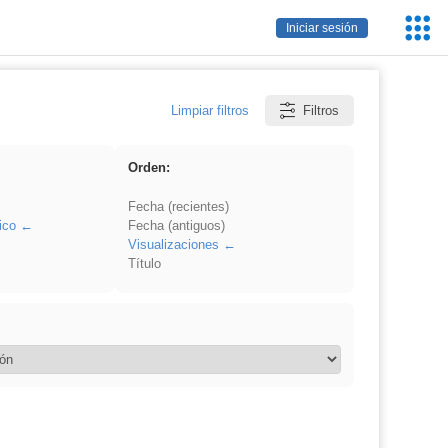
Servic
Iniciar sesión
Educa
Limpiar filtros
Filtros
Orden:
Fecha (recientes)
ico
Fecha (antiguos)
Visualizaciones
Título