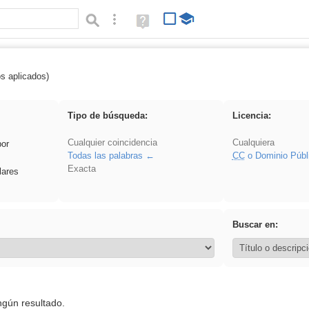
Búsqueda avanzada
Ayuda
(en
ventana
nueva)
os aplicados)
iessanisidro
Tipo de búsqueda:
Licencia:
Cualquier coincidencia
Cualquiera
por
Todas las palabras
CC
o Dominio Públ
Exacta
lares
Buscar en:
ngún resultado.