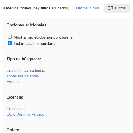
0
medios totales (hay filtros aplicados)
Limpiar filtros
Filtros
Resultados de: iessanisidro
Opciones adicionales:
Mostrar protegidos por contraseña
Incluir palabras similares
Tipo de búsqueda:
Cualquier coincidencia
Todas las palabras
Exacta
Licencia:
Cualquiera
CC
o Dominio Público
Orden: