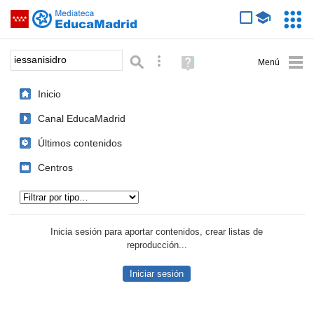
Mediateca de EducaMadrid
Saltar navegación
Servic
Educa
Palabra o frase:
Búsqueda avanzada
Ayuda
(en
ventana
Inicio
nueva)
Canal EducaMadrid
Últimos contenidos
Centros
Tipo de contenido:
Inicia sesión para aportar contenidos, crear listas de
reproducción...
Iniciar sesión