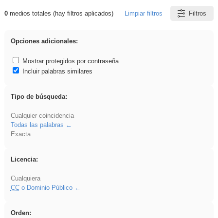
0
medios totales (hay filtros aplicados)
Limpiar filtros
Filtros
Resultados de: iessanisidro
Opciones adicionales:
Mostrar protegidos por contraseña
Incluir palabras similares
Tipo de búsqueda:
Cualquier coincidencia
Todas las palabras
Exacta
Licencia:
Cualquiera
CC
o Dominio Público
Orden: