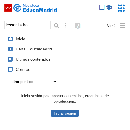
Mediateca de EducaMadrid
Saltar navegación
Servic
Educa
Palabra o frase:
Búsqueda avanzada
Ayuda
(en
ventana
Inicio
nueva)
Canal EducaMadrid
Últimos contenidos
Centros
Tipo de contenido:
Inicia sesión para aportar contenidos, crear listas de
reproducción...
Iniciar sesión