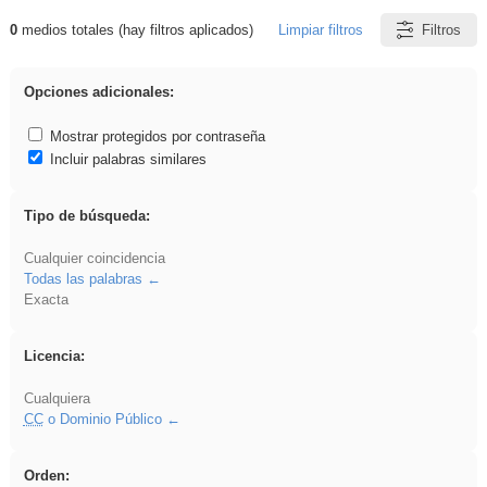
0
medios totales (hay filtros aplicados)
Limpiar filtros
Filtros
Resultados de: iessanisidro
Opciones adicionales:
Mostrar protegidos por contraseña
Incluir palabras similares
Tipo de búsqueda:
Cualquier coincidencia
Todas las palabras
Exacta
Licencia:
Cualquiera
CC
o Dominio Público
Orden: