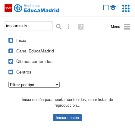
Mediateca de EducaMadrid
Saltar navegación
Servic
Educa
Palabra o frase:
Búsqueda avanzada
Ayuda
(en
ventana
Inicio
nueva)
Canal EducaMadrid
Últimos contenidos
Centros
Tipo de contenido:
Inicia sesión para aportar contenidos, crear listas de
reproducción...
Iniciar sesión