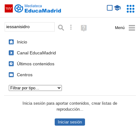
Mediateca de EducaMadrid
Saltar navegación
Servic
Educa
Palabra o frase:
Búsqueda avanzada
Ayuda
(en
ventana
Inicio
nueva)
Canal EducaMadrid
Últimos contenidos
Centros
Tipo de contenido:
Inicia sesión para aportar contenidos, crear listas de
reproducción...
Iniciar sesión