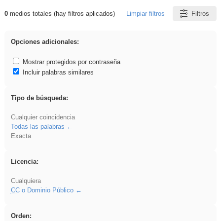
0
medios totales (hay filtros aplicados)
Limpiar filtros
Filtros
Resultados de: iessanisidro
Opciones adicionales:
Mostrar protegidos por contraseña
Incluir palabras similares
Tipo de búsqueda:
Cualquier coincidencia
Todas las palabras
Exacta
Licencia:
Cualquiera
CC
o Dominio Público
Orden: