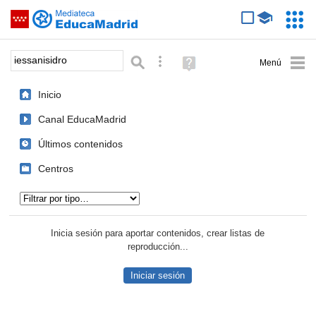
Mediateca de EducaMadrid
Saltar navegación
Servic
Educa
Palabra o frase:
Búsqueda avanzada
Ayuda
(en
ventana
Inicio
nueva)
Canal EducaMadrid
Últimos contenidos
Centros
Tipo de contenido:
Inicia sesión para aportar contenidos, crear listas de
reproducción...
Iniciar sesión