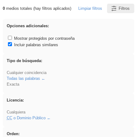
0
medios totales (hay filtros aplicados)
Limpiar filtros
Filtros
Resultados de: iessanisidro
Opciones adicionales:
Mostrar protegidos por contraseña
Incluir palabras similares
Tipo de búsqueda:
Cualquier coincidencia
Todas las palabras
Exacta
Licencia:
Cualquiera
CC
o Dominio Público
Orden: