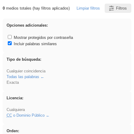
0
medios totales (hay filtros aplicados)
Limpiar filtros
Filtros
Resultados de: iessanisidro
Opciones adicionales:
Mostrar protegidos por contraseña
Incluir palabras similares
Tipo de búsqueda:
Cualquier coincidencia
Todas las palabras
Exacta
Licencia:
Cualquiera
CC
o Dominio Público
Orden: