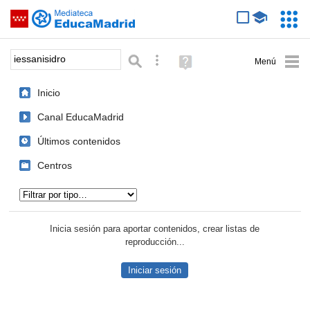
Mediateca de EducaMadrid
Saltar navegación
Servic
Educa
Palabra o frase:
Búsqueda avanzada
Ayuda
(en
ventana
Inicio
nueva)
Canal EducaMadrid
Últimos contenidos
Centros
Tipo de contenido:
Inicia sesión para aportar contenidos, crear listas de
reproducción...
Iniciar sesión