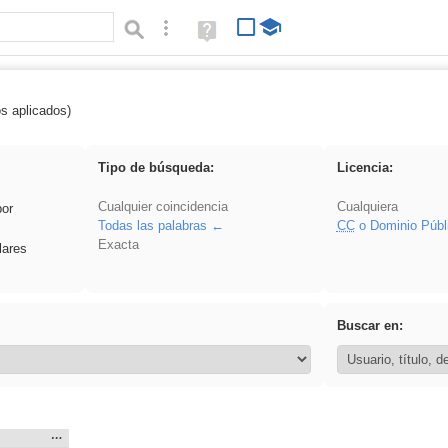
Búsqueda avanzada
Ayuda
(en
ventana
nueva)
os aplicados)
 islamismo
Tipo de búsqueda:
Licencia:
Cualquier coincidencia
Cualquiera
por
Todas las palabras
CC
o Dominio Públ
Exacta
lares
Buscar en:
Mostrar
…
: