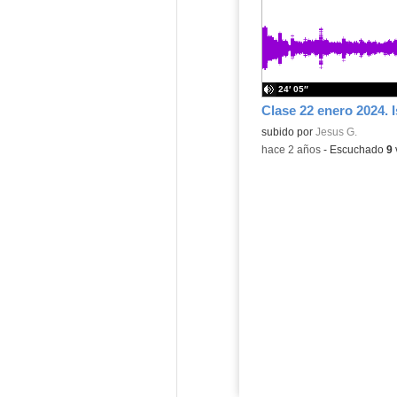
24′ 05″
Contenido educativo.
subido por
Jesus G.
-
hace 2 años
-
Escuchado
9