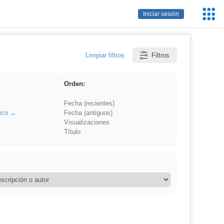
Servic
Iniciar sesión
Educa
Limpiar filtros
Filtros
Orden:
Fecha (recientes)
ico
Fecha (antiguos)
Visualizaciones
Título