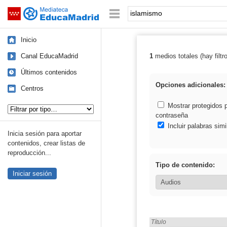
Mediateca de EducaMadrid
Saltar navegación
Palabra o frase:
Inicio
Canal EducaMadrid
1
medios totales (hay filtr
Resultados de:
Últimos contenidos
Opciones adicionales:
Centros
Tipo de contenido:
Mostrar protegidos 
contraseña
Incluir palabras simi
Inicia sesión para aportar
contenidos, crear listas de
reproducción...
Tipo de contenido:
Iniciar sesión
Encontrado «islamismo» en
Título