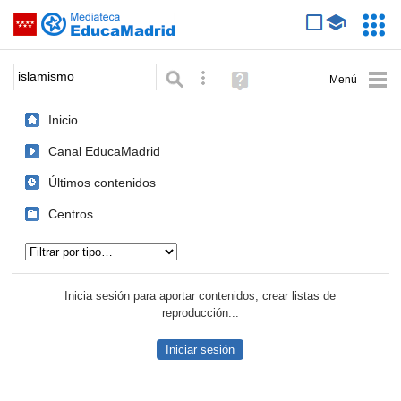
Mediateca de EducaMadrid
Saltar navegación
Servic
Educa
Palabra o frase:
Búsqueda avanzada
Ayuda
(en
ventana
Inicio
nueva)
Canal EducaMadrid
Últimos contenidos
Centros
Tipo de contenido:
Inicia sesión para aportar contenidos, crear listas de
reproducción...
Iniciar sesión