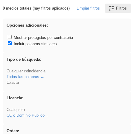
0
medios totales (hay filtros aplicados)
Limpiar filtros
Filtros
Resultados de: islamismo
Opciones adicionales:
Mostrar protegidos por contraseña
Incluir palabras similares
Tipo de búsqueda:
Cualquier coincidencia
Todas las palabras
Exacta
Licencia:
Cualquiera
CC
o Dominio Público
Orden: