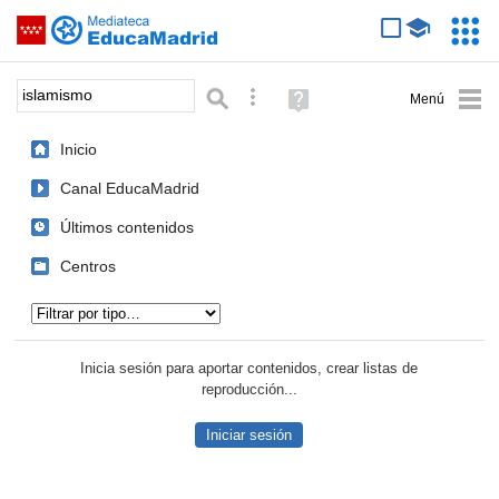
Mediateca de EducaMadrid
Saltar navegación
Servic
Educa
Palabra o frase:
Búsqueda avanzada
Ayuda
(en
ventana
Inicio
nueva)
Canal EducaMadrid
Últimos contenidos
Centros
Tipo de contenido:
Inicia sesión para aportar contenidos, crear listas de
reproducción...
Iniciar sesión