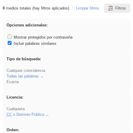
0
medios totales (hay filtros aplicados)
Limpiar filtros
Filtros
Resultados de: islamismo
Opciones adicionales:
Mostrar protegidos por contraseña
Incluir palabras similares
Tipo de búsqueda:
Cualquier coincidencia
Todas las palabras
Exacta
Licencia:
Cualquiera
CC
o Dominio Público
Orden: