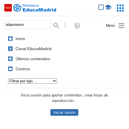
Mediateca de EducaMadrid
Saltar navegación
Servic
Educa
Palabra o frase:
Búsqueda avanzada
Ayuda
(en
ventana
Inicio
nueva)
Canal EducaMadrid
Últimos contenidos
Centros
Tipo de contenido:
Inicia sesión para aportar contenidos, crear listas de
reproducción...
Iniciar sesión