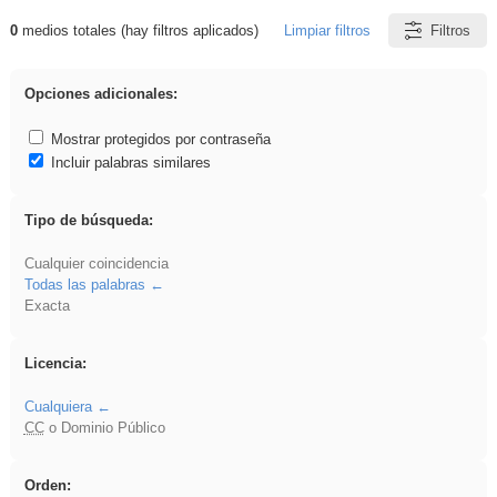
0
medios totales (hay filtros aplicados)
Limpiar filtros
Filtros
Resultados de: islamismo
Opciones adicionales:
Mostrar protegidos por contraseña
Incluir palabras similares
Tipo de búsqueda:
Cualquier coincidencia
Todas las palabras
Exacta
Licencia:
Cualquiera
CC
o Dominio Público
Orden: