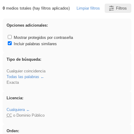
0
medios totales (hay filtros aplicados)
Limpiar filtros
Filtros
Resultados de: islamismo
Opciones adicionales:
Mostrar protegidos por contraseña
Incluir palabras similares
Tipo de búsqueda:
Cualquier coincidencia
Todas las palabras
Exacta
Licencia:
Cualquiera
CC
o Dominio Público
Orden: