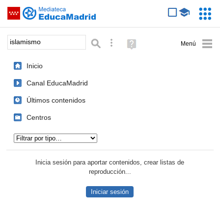
Mediateca de EducaMadrid
Saltar navegación
Servic
Educa
Palabra o frase:
Búsqueda avanzada
Ayuda
(en
ventana
Inicio
nueva)
Canal EducaMadrid
Últimos contenidos
Centros
Tipo de contenido:
Inicia sesión para aportar contenidos, crear listas de
reproducción...
Iniciar sesión