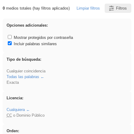
0
medios totales (hay filtros aplicados)
Limpiar filtros
Filtros
Resultados de: islamismo
Opciones adicionales:
Mostrar protegidos por contraseña
Incluir palabras similares
Tipo de búsqueda:
Cualquier coincidencia
Todas las palabras
Exacta
Licencia:
Cualquiera
CC
o Dominio Público
Orden: