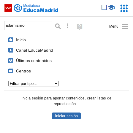
Mediateca de EducaMadrid
Saltar navegación
Servic
Educa
Palabra o frase:
Búsqueda avanzada
Ayuda
(en
ventana
Inicio
nueva)
Canal EducaMadrid
Últimos contenidos
Centros
Tipo de contenido:
Inicia sesión para aportar contenidos, crear listas de
reproducción...
Iniciar sesión