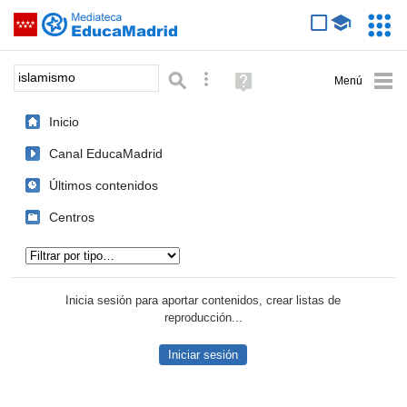
Mediateca de EducaMadrid
Saltar navegación
Servic
Educa
Palabra o frase:
Búsqueda avanzada
Ayuda
(en
ventana
Inicio
nueva)
Canal EducaMadrid
Últimos contenidos
Centros
Tipo de contenido:
Inicia sesión para aportar contenidos, crear listas de
reproducción...
Iniciar sesión