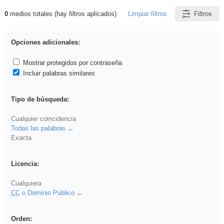
0
medios totales (hay filtros aplicados)
Limpiar filtros
Filtros
Resultados de: islamismo
Opciones adicionales:
Mostrar protegidos por contraseña
Incluir palabras similares
Tipo de búsqueda:
Cualquier coincidencia
Todas las palabras
Exacta
Licencia:
Cualquiera
CC
o Dominio Público
Orden: