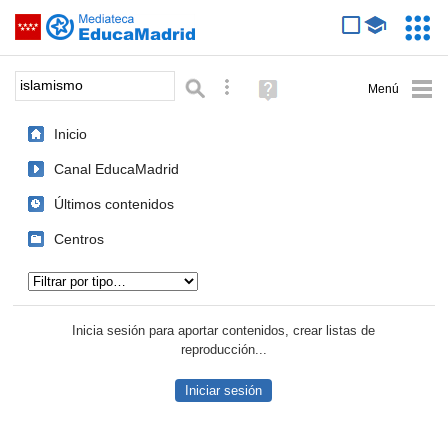
Mediateca de EducaMadrid
Saltar navegación
Servic
Educa
Palabra o frase:
Búsqueda avanzada
Ayuda
(en
ventana
Inicio
nueva)
Canal EducaMadrid
Últimos contenidos
Centros
Tipo de contenido:
Inicia sesión para aportar contenidos, crear listas de
reproducción...
Iniciar sesión