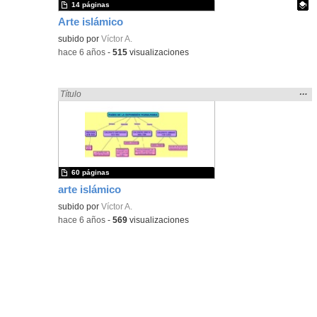
14 páginas
Arte islámico
Contenido educativo.
subido por
Víctor A.
-
hace 6 años
-
515
visualizaciones
Mos
…
Encontrado «islamismo» en:
Título
la
ubic
de l
bús
60 páginas
arte islámico
subido por
Víctor A.
-
hace 6 años
-
569
visualizaciones