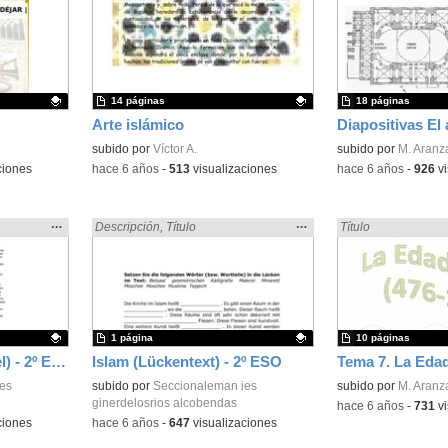
la
la
ubicación
ubicación
de la
de la
búsqueda
búsqueda
14 páginas
18 páginas
Arte islámico
Contenido educativo.
subido por
Víctor A.
subido por
M. Aranz
ciones
-
hace 6 años
-
513
visualizaciones
-
hace 6 años
-
926
vi
Mostrar
…
Mostrar
…
:
Encontrado «islamismo» en:
Descripción
,
Título
Encontrado «islami
Título
la
la
ubicación
ubicación
de la
de la
búsqueda
búsqueda
1 página
10 páginas
Islam (Kreuzworträtsel) - 2º ESO
Islam (Lückentext) - 2º ESO
es
Contenido educativo.
subido por
Seccionaleman ies
subido por
M. Aranz
ginerdelosrios alcobendas
-
hace 6 años
-
731
vi
ciones
-
hace 6 años
-
647
visualizaciones