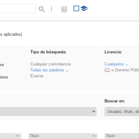
Búsqueda avanzada
Ayuda
(en
ventana
nueva)
os aplicados)
 islamismo
Tipo de búsqueda:
Licencia:
Cualquier coincidencia
Cualquiera
por
Todas las palabras
CC
o Dominio Públ
Exacta
lares
Buscar en:
Mostrar
…
Mostrar
…
:
Encontrado «islamismo» en:
Título
Encontrado «islami
Título