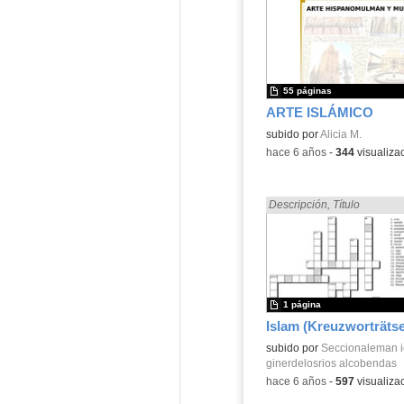
55 páginas
ARTE ISLÁMICO
Contenido educativo.
subido por
Alicia M.
-
hace 6 años
-
344
visualiza
Encontrado «islamismo» en
Descripción
,
Título
1 página
Contenido educativo.
subido por
Seccionaleman i
ginerdelosrios alcobendas
-
hace 6 años
-
597
visualiza