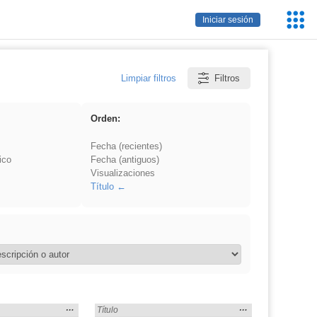
Servic
Iniciar sesión
Educa
Limpiar filtros
Filtros
Orden:
Fecha (recientes)
ico
Fecha (antiguos)
Visualizaciones
Título
Mostrar
…
Mostrar
…
smo» en:
Encontrado «islamismo» en:
Título