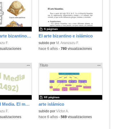
la
la
ubicación
ubicación
de la
de la
búsqueda
búsqueda
5 páginas
Diapositivas El arte bizantino e islámico
El arte bizantino e islámico
azu F.
subido por
M. Aranzazu F.
sualizaciones
-
hace 6 años
-
780
visualizaciones
Mostrar
…
Mostrar
…
smo» en:
Encontrado «islamismo» en:
Título
la
la
ubicación
ubicación
de la
de la
búsqueda
búsqueda
60 páginas
Tema 7. La Edad Media. El mundo islámico
arte islámico
azu F.
subido por
Víctor A.
sualizaciones
-
hace 6 años
-
569
visualizaciones