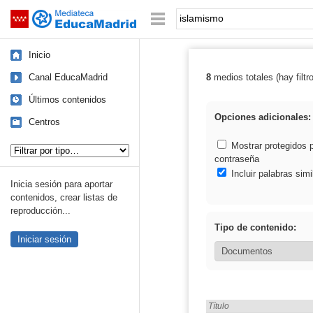
Mediateca de EducaMadrid
Saltar navegación
Palabra o frase:
Inicio
Canal EducaMadrid
8
medios totales (hay filtr
Resultados de:
Últimos contenidos
Opciones adicionales:
Centros
Tipo de contenido:
Mostrar protegidos 
contraseña
Incluir palabras simi
Inicia sesión para aportar
contenidos, crear listas de
reproducción...
Tipo de contenido:
Iniciar sesión
Encontrado «islamismo» en
Título