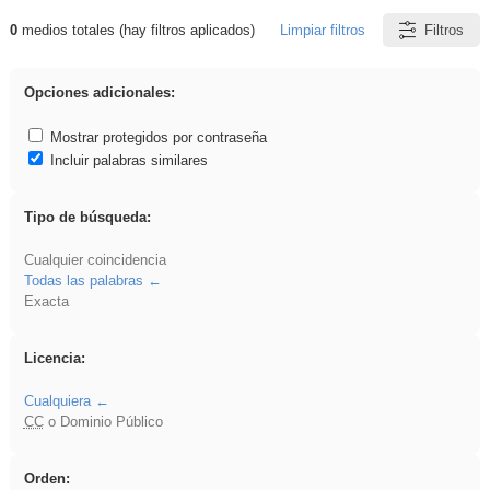
0
medios totales (hay filtros aplicados)
Limpiar filtros
Filtros
Resultados de: pantalla
Opciones adicionales:
Mostrar protegidos por contraseña
Incluir palabras similares
Tipo de búsqueda:
Cualquier coincidencia
Todas las palabras
Exacta
Licencia:
Cualquiera
CC
o Dominio Público
Orden: