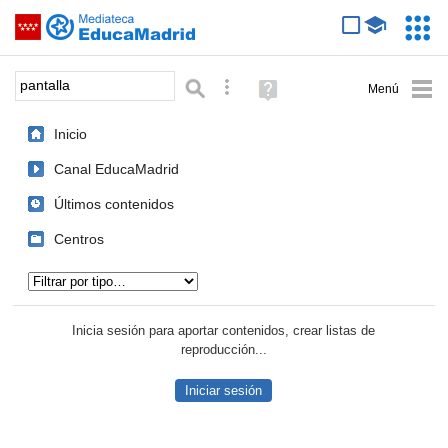
Mediateca de EducaMadrid
Saltar navegación
Servic
Educa
Palabra o frase:
Búsqueda avanzada
Ayuda
(en
ventana
Inicio
nueva)
Canal EducaMadrid
Últimos contenidos
Centros
Tipo de contenido:
Inicia sesión para aportar contenidos, crear listas de
reproducción...
Iniciar sesión