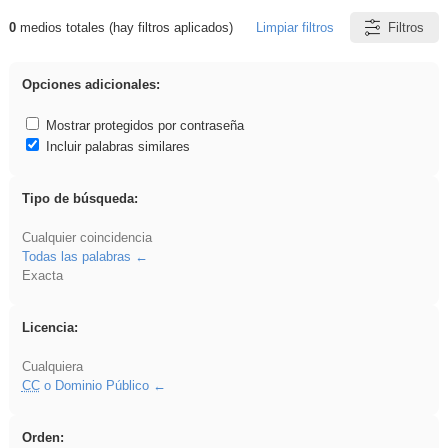
0
medios totales (hay filtros aplicados)
Limpiar filtros
Filtros
Resultados de: pantalla
Opciones adicionales:
Mostrar protegidos por contraseña
Incluir palabras similares
Tipo de búsqueda:
Cualquier coincidencia
Todas las palabras
Exacta
Licencia:
Cualquiera
CC
o Dominio Público
Orden: