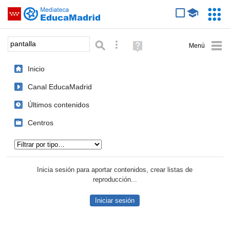
Mediateca de EducaMadrid
Saltar navegación
Servic
Educa
Palabra o frase:
Búsqueda avanzada
Ayuda
(en
ventana
Inicio
nueva)
Canal EducaMadrid
Últimos contenidos
Centros
Tipo de contenido:
Inicia sesión para aportar contenidos, crear listas de
reproducción...
Iniciar sesión