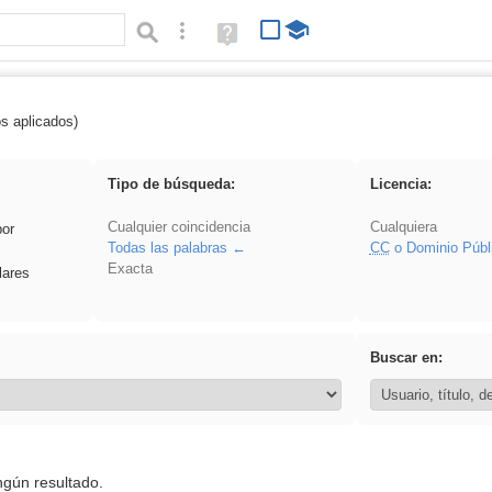
Búsqueda avanzada
Ayuda
(en
ventana
nueva)
os aplicados)
 plancha
Tipo de búsqueda:
Licencia:
Cualquier coincidencia
Cualquiera
por
Todas las palabras
CC
o Dominio Públ
Exacta
lares
Buscar en:
ngún resultado.