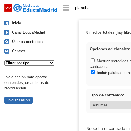
Mediateca de EducaMadrid
Saltar navegación
Palabra o frase:
Inicio
Canal EducaMadrid
0
medios totales (hay filtr
Resultados de:
Últimos contenidos
Opciones adicionales:
Centros
Tipo de contenido:
Mostrar protegidos 
contraseña
Incluir palabras simi
Inicia sesión para aportar
contenidos, crear listas de
reproducción...
Tipo de contenido:
Iniciar sesión
No se ha encontrado ni