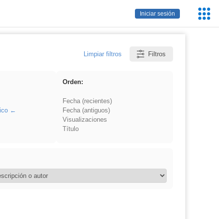
Servic
Iniciar sesión
Educa
Limpiar filtros
Filtros
Orden:
Fecha (recientes)
ico
Fecha (antiguos)
Visualizaciones
Título