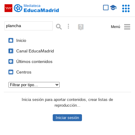
Mediateca de EducaMadrid
Saltar navegación
Servic
Educa
Palabra o frase:
Búsqueda avanzada
Ayuda
(en
ventana
Inicio
nueva)
Canal EducaMadrid
Últimos contenidos
Centros
Tipo de contenido:
Inicia sesión para aportar contenidos, crear listas de
reproducción...
Iniciar sesión