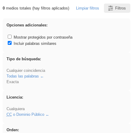
0
medios totales (hay filtros aplicados)
Limpiar filtros
Filtros
Resultados de: plancha
Opciones adicionales:
Mostrar protegidos por contraseña
Incluir palabras similares
Tipo de búsqueda:
Cualquier coincidencia
Todas las palabras
Exacta
Licencia:
Cualquiera
CC
o Dominio Público
Orden: