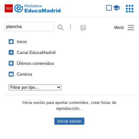
Mediateca de EducaMadrid
Saltar navegación
Servic
Educa
Palabra o frase:
Búsqueda avanzada
Ayuda
(en
ventana
Inicio
nueva)
Canal EducaMadrid
Últimos contenidos
Centros
Tipo de contenido:
Inicia sesión para aportar contenidos, crear listas de
reproducción...
Iniciar sesión