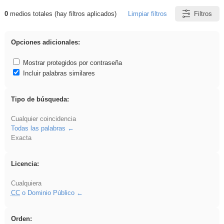
0
medios totales (hay filtros aplicados)
Limpiar filtros
Filtros
Resultados de: plancha
Opciones adicionales:
Mostrar protegidos por contraseña
Incluir palabras similares
Tipo de búsqueda:
Cualquier coincidencia
Todas las palabras
Exacta
Licencia:
Cualquiera
CC
o Dominio Público
Orden: