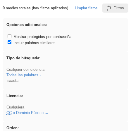
0
medios totales (hay filtros aplicados)
Limpiar filtros
Filtros
Resultados de: plancha
Opciones adicionales:
Mostrar protegidos por contraseña
Incluir palabras similares
Tipo de búsqueda:
Cualquier coincidencia
Todas las palabras
Exacta
Licencia:
Cualquiera
CC
o Dominio Público
Orden: