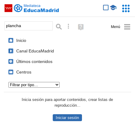
Mediateca de EducaMadrid
Saltar navegación
Servic
Educa
Palabra o frase:
Búsqueda avanzada
Ayuda
(en
ventana
Inicio
nueva)
Canal EducaMadrid
Últimos contenidos
Centros
Tipo de contenido:
Inicia sesión para aportar contenidos, crear listas de
reproducción...
Iniciar sesión