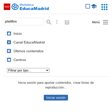
Mediateca de EducaMadrid
Saltar navegación
Servic
Educa
Palabra o frase:
Búsqueda avanzada
Ayuda
(en
ventana
Inicio
nueva)
Canal EducaMadrid
Últimos contenidos
Centros
Tipo de contenido:
Inicia sesión para aportar contenidos, crear listas de
reproducción...
Iniciar sesión