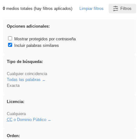
0
medios totales (hay filtros aplicados)
Limpiar filtros
Filtros
Resultados de: platillos
Opciones adicionales:
Mostrar protegidos por contraseña
Incluir palabras similares
Tipo de búsqueda:
Cualquier coincidencia
Todas las palabras
Exacta
Licencia:
Cualquiera
CC
o Dominio Público
Orden: