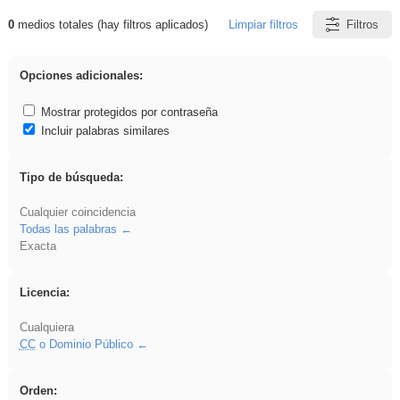
0
medios totales (hay filtros aplicados)
Limpiar filtros
Filtros
Resultados de: platillos
Opciones adicionales:
Mostrar protegidos por contraseña
Incluir palabras similares
Tipo de búsqueda:
Cualquier coincidencia
Todas las palabras
Exacta
Licencia:
Cualquiera
CC
o Dominio Público
Orden: