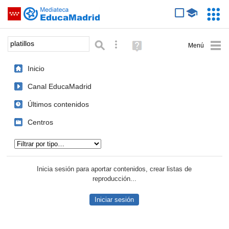
Mediateca de EducaMadrid
Saltar navegación
Servic
Educa
Palabra o frase:
Búsqueda avanzada
Ayuda
(en
ventana
Inicio
nueva)
Canal EducaMadrid
Últimos contenidos
Centros
Tipo de contenido:
Inicia sesión para aportar contenidos, crear listas de
reproducción...
Iniciar sesión