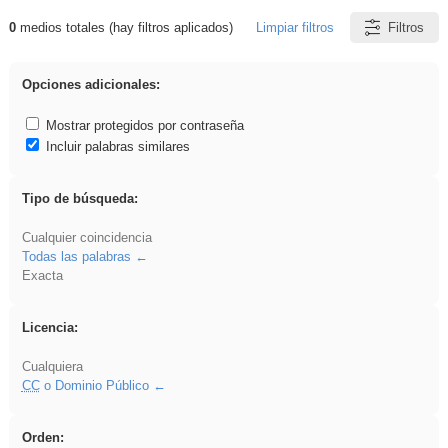
0
medios totales (hay filtros aplicados)
Limpiar filtros
Filtros
Resultados de: platillos
Opciones adicionales:
Mostrar protegidos por contraseña
Incluir palabras similares
Tipo de búsqueda:
Cualquier coincidencia
Todas las palabras
Exacta
Licencia:
Cualquiera
CC
o Dominio Público
Orden: