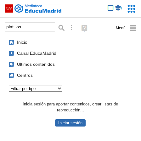
Mediateca de EducaMadrid
Saltar navegación
Servic
Educa
Palabra o frase:
Búsqueda avanzada
Ayuda
(en
ventana
Inicio
nueva)
Canal EducaMadrid
Últimos contenidos
Centros
Tipo de contenido:
Inicia sesión para aportar contenidos, crear listas de
reproducción...
Iniciar sesión