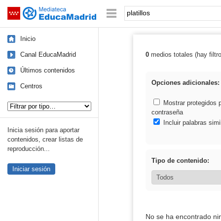
Mediateca de EducaMadrid
Saltar navegación
Palabra o frase:
Inicio
Canal EducaMadrid
0
medios totales (hay filtr
Resultados de: p
Últimos contenidos
Opciones adicionales:
Centros
Tipo de contenido:
Mostrar protegidos 
contraseña
Incluir palabras simi
Inicia sesión para aportar
contenidos, crear listas de
reproducción...
Tipo de contenido:
Iniciar sesión
No se ha encontrado ni