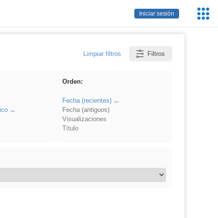
Servic
Iniciar sesión
Educa
Limpiar filtros
Filtros
Orden:
Fecha (recientes)
ico
Fecha (antiguos)
Visualizaciones
Título