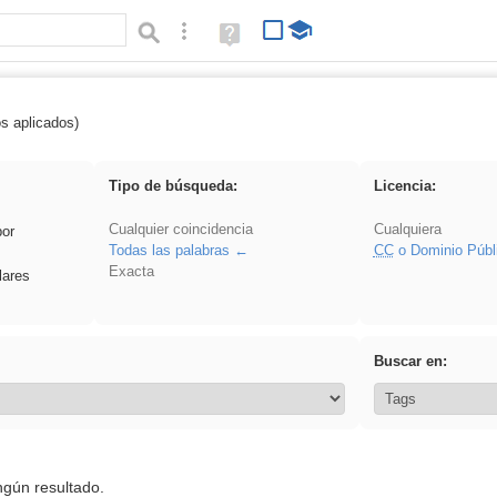
Búsqueda avanzada
Ayuda
(en
ventana
nueva)
os aplicados)
latillos
Tipo de búsqueda:
Licencia:
Cualquier coincidencia
Cualquiera
por
Todas las palabras
CC
o Dominio Públ
Exacta
lares
Buscar en:
ngún resultado.