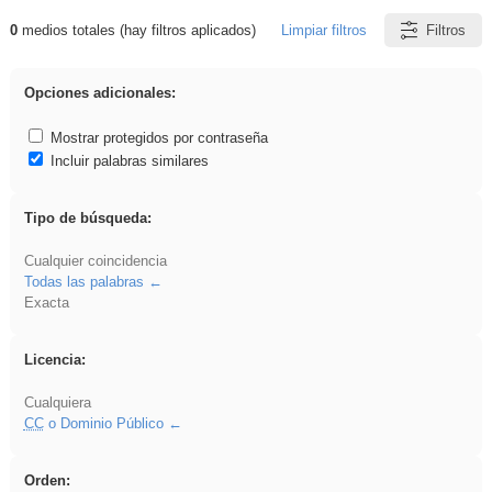
0
medios totales (hay filtros aplicados)
Limpiar filtros
Filtros
Resultados de: platillos
Opciones adicionales:
Mostrar protegidos por contraseña
Incluir palabras similares
Tipo de búsqueda:
Cualquier coincidencia
Todas las palabras
Exacta
Licencia:
Cualquiera
CC
o Dominio Público
Orden: