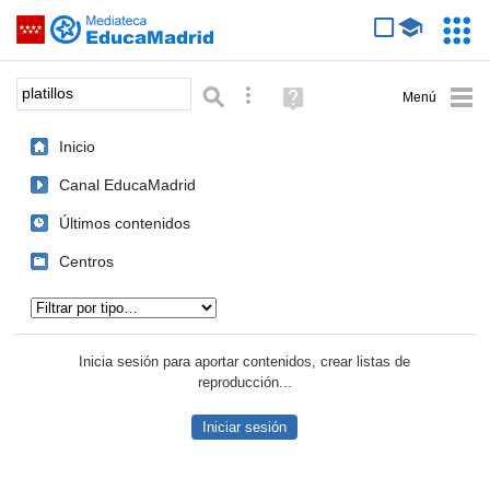
Mediateca de EducaMadrid
Saltar navegación
Servic
Educa
Palabra o frase:
Búsqueda avanzada
Ayuda
(en
ventana
Inicio
nueva)
Canal EducaMadrid
Últimos contenidos
Centros
Tipo de contenido:
Inicia sesión para aportar contenidos, crear listas de
reproducción...
Iniciar sesión