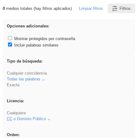
0
medios totales (hay filtros aplicados)
Limpiar filtros
Filtros
Resultados de: platillos
Opciones adicionales:
Mostrar protegidos por contraseña
Incluir palabras similares
Tipo de búsqueda:
Cualquier coincidencia
Todas las palabras
Exacta
Licencia:
Cualquiera
CC
o Dominio Público
Orden: