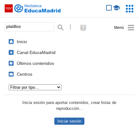
Mediateca de EducaMadrid
Saltar navegación
Servic
Educa
Palabra o frase:
Búsqueda avanzada
Ayuda
(en
ventana
Inicio
nueva)
Canal EducaMadrid
Últimos contenidos
Centros
Tipo de contenido:
Inicia sesión para aportar contenidos, crear listas de
reproducción...
Iniciar sesión