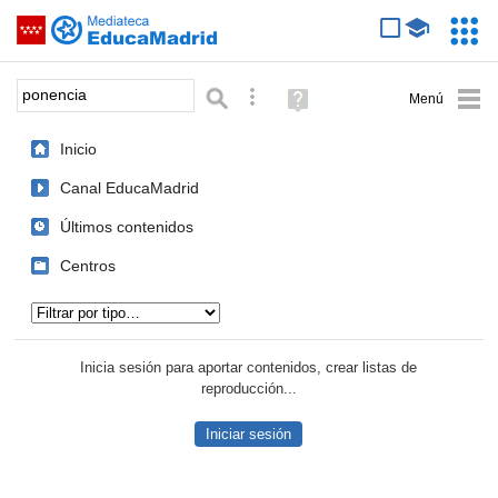
Mediateca de EducaMadrid
Saltar navegación
Servic
Educa
Palabra o frase:
Búsqueda avanzada
Ayuda
(en
ventana
Inicio
nueva)
Canal EducaMadrid
Últimos contenidos
Centros
Tipo de contenido:
Inicia sesión para aportar contenidos, crear listas de
reproducción...
Iniciar sesión