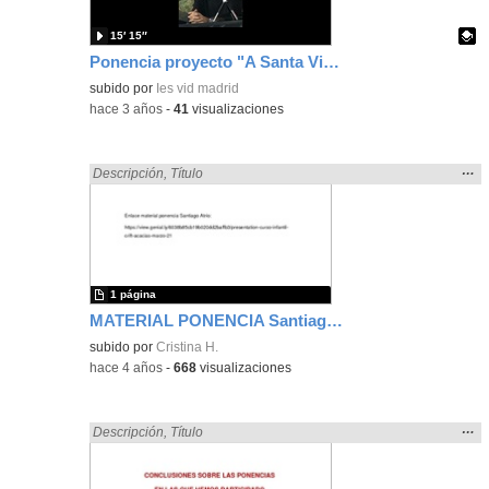
15′ 15″
Ponencia proyecto "A Santa Viña"
Contenido educativo.
subido por
Ies vid madrid
-
hace 3 años
-
41
visualizaciones
Mos
…
Encontrado «ponencia» en:
Descripción
,
Título
la
ubic
de l
bús
1 página
MATERIAL PONENCIA Santiago Atrio
subido por
Cristina H.
-
hace 4 años
-
668
visualizaciones
Mos
…
Encontrado «ponencia» en:
Descripción
,
Título
la
ubic
de l