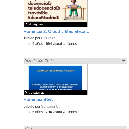
ubic
de l
bús
4 páginas
Ponencia 2. Cloud y Mediateca de Educamadrid. CEIP Federico García Lorca (Alcobendas)
subido por
Cristina S.
-
hace 6 años
-
694
visualizaciones
Mos
…
Encontrado «ponencia» en:
Descripción
,
Título
la
ubic
de l
bús
70 páginas
Ponencia SGA
subido por
Salvador C.
-
hace 6 años
-
794
visualizaciones
Mos
…
Encontrado «ponencia» en:
Título