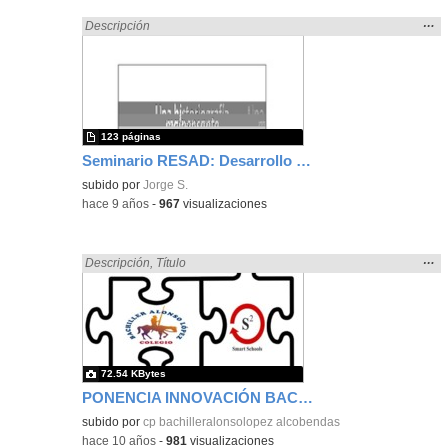
Mos
…
Encontrado «ponencia» en:
Descripción
la
ubic
de l
bús
123 páginas
Seminario RESAD: Desarrollo de la Ética Pedagógica
subido por
Jorge S.
-
hace 9 años
-
967
visualizaciones
Mos
…
Encontrado «ponencia» en:
Descripción
,
Título
la
ubic
de l
bús
72.54 KBytes
PONENCIA INNOVACIÓN BACHILLER ALONSO LOPEZ
subido por
cp bachilleralonsolopez alcobendas
-
hace 10 años
-
981
visualizaciones