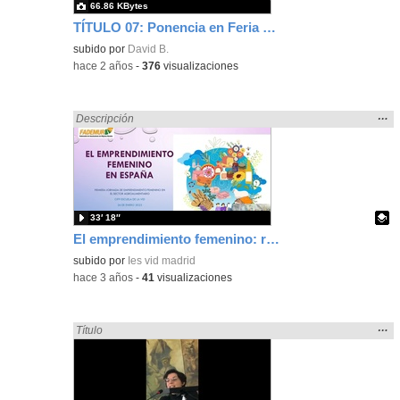
66.86 KBytes
TÍTULO 07: Ponencia en Feria de SIMO, en el Stand de Xenon donde cuento la experiencia como docente en las NNTT
subido por
David B.
-
hace 2 años
-
376
visualizaciones
Mos
…
Encontrado «ponencia» en:
Descripción
la
ubic
de l
bús
33′ 18″
El emprendimiento femenino: retos y recursos
Contenido educativo.
subido por
Ies vid madrid
-
hace 3 años
-
41
visualizaciones
Mos
…
Encontrado «ponencia» en:
Título
la
ubic
de l
bús