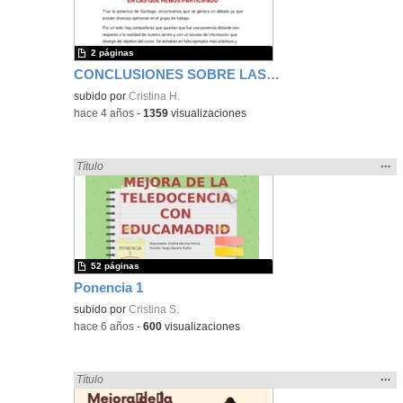
bús
2 páginas
CONCLUSIONES SOBRE LAS PONENCIAS
subido por
Cristina H.
-
hace 4 años
-
1359
visualizaciones
Mos
…
Encontrado «ponencia» en:
Título
la
ubic
de l
bús
52 páginas
Ponencia 1
subido por
Cristina S.
-
hace 6 años
-
600
visualizaciones
Mos
…
Encontrado «ponencia» en:
Título
la