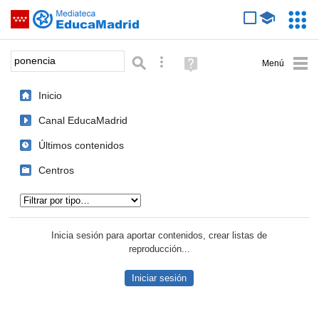
Mediateca de EducaMadrid
Saltar navegación
Servic
Educa
Palabra o frase:
Búsqueda avanzada
Ayuda
(en
ventana
Inicio
nueva)
Canal EducaMadrid
Últimos contenidos
Centros
Tipo de contenido:
Inicia sesión para aportar contenidos, crear listas de
reproducción...
Iniciar sesión