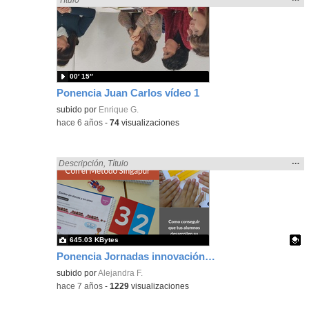
la
ubic
de l
bús
00′ 15″
Ponencia Juan Carlos vídeo 1
subido por
Enrique G.
-
hace 6 años
-
74
visualizaciones
Mos
…
Encontrado «ponencia» en:
Descripción
,
Título
la
ubic
de l
bús
645.03 KBytes
Ponencia Jornadas innovación Educativa - Método Singapur
Contenido educativo.
subido por
Alejandra F.
-
hace 7 años
-
1229
visualizaciones