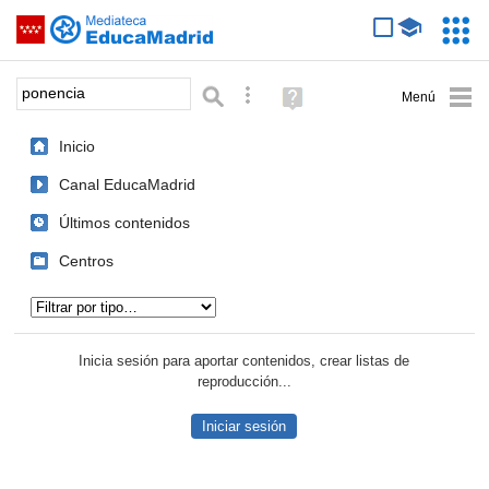
Mediateca de EducaMadrid
Saltar navegación
Servic
Educa
Palabra o frase:
Búsqueda avanzada
Ayuda
(en
ventana
Inicio
nueva)
Canal EducaMadrid
Últimos contenidos
Centros
Tipo de contenido:
Inicia sesión para aportar contenidos, crear listas de
reproducción...
Iniciar sesión