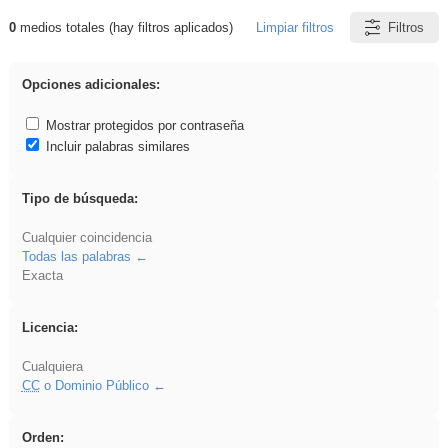
0
medios totales (hay filtros aplicados)
Limpiar filtros
Filtros
Resultados de: pronunciation
Opciones adicionales:
Mostrar protegidos por contraseña
Incluir palabras similares
Tipo de búsqueda:
Cualquier coincidencia
Todas las palabras
Exacta
Licencia:
Cualquiera
CC
o Dominio Público
Orden: