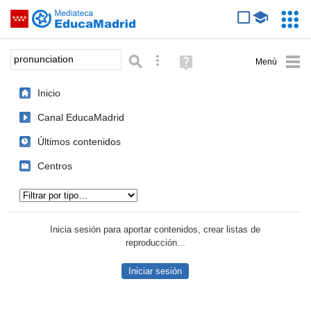
Mediateca de EducaMadrid
Saltar navegación
Servic
Educa
Palabra o frase:
Búsqueda avanzada
Ayuda
(en
ventana
Inicio
nueva)
Canal EducaMadrid
Últimos contenidos
Centros
Tipo de contenido:
Inicia sesión para aportar contenidos, crear listas de
reproducción...
Iniciar sesión