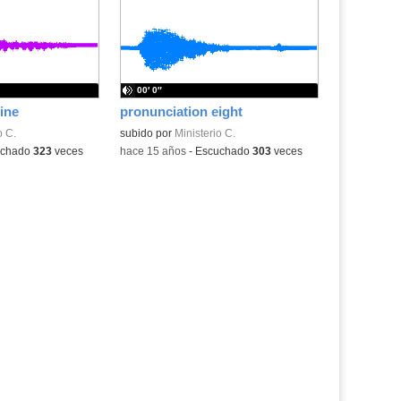
la
la
ubicación
ubicación
de la
de la
búsqueda
búsqueda
00′ 0″
ine
pronunciation eight
o C.
subido por
Ministerio C.
uchado
323
veces
-
hace 15 años
-
Escuchado
303
veces