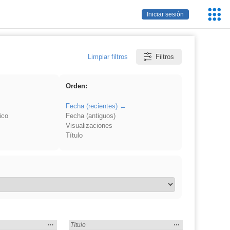
Servic
Iniciar sesión
Educa
Limpiar filtros
Filtros
Orden:
Fecha (recientes)
ico
Fecha (antiguos)
Visualizaciones
Título
Mostrar
…
Mostrar
…
ciation» en:
Encontrado «pronunciation» en:
Título