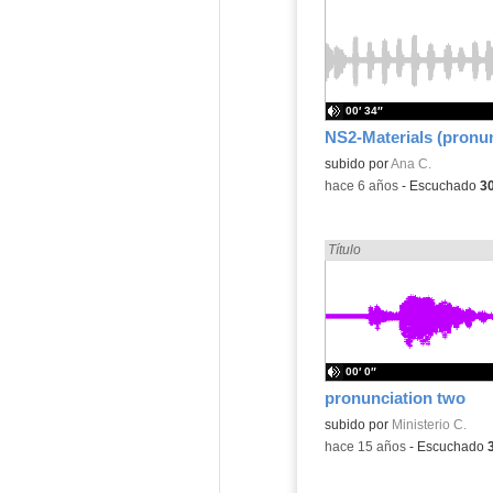
00′ 34″
NS2-Materials (pronun
subido por
Ana C.
-
hace 6 años
-
Escuchado
3
Encontrado «pronunciation
Título
00′ 0″
pronunciation two
subido por
Ministerio C.
-
hace 15 años
-
Escuchado