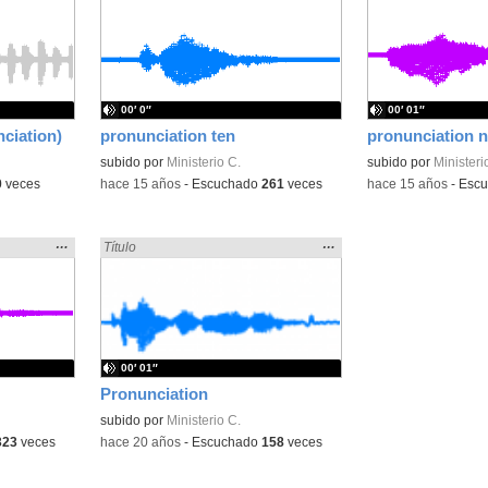
la
la
ubicación
ubicación
de la
de la
búsqueda
búsqueda
00′ 0″
00′ 01″
ciation)
pronunciation ten
pronunciation n
subido por
Ministerio C.
subido por
Ministeri
0
veces
-
hace 15 años
-
Escuchado
261
veces
-
hace 15 años
-
Esc
Mostrar
…
Mostrar
…
» en:
Encontrado «pronunciation» en:
Título
la
la
ubicación
ubicación
de la
de la
búsqueda
búsqueda
00′ 01″
Pronunciation
subido por
Ministerio C.
323
veces
-
hace 20 años
-
Escuchado
158
veces