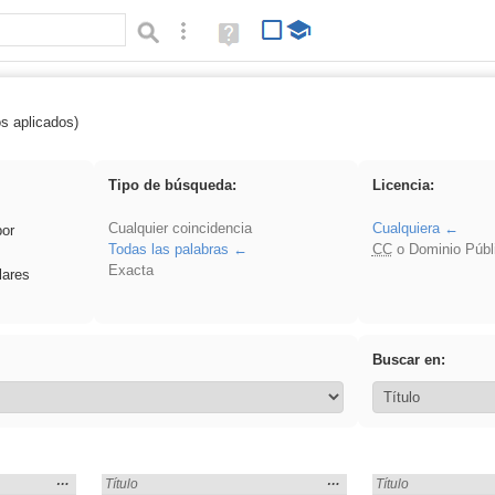
Búsqueda avanzada
Ayuda
(en
ventana
nueva)
os aplicados)
pronunciation
Tipo de búsqueda:
Licencia:
Cualquier coincidencia
Cualquiera
por
Todas las palabras
CC
o Dominio Públ
Exacta
lares
Buscar en:
Mostrar
…
Mostrar
…
» en:
Encontrado «pronunciation» en:
Título
Encontrado «pronun
Título