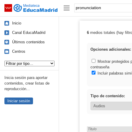
Mediateca de EducaMadrid
Saltar navegación
Palabra o frase:
Inicio
Canal EducaMadrid
6
medios totales (hay filtr
Resultados de: 
Últimos contenidos
Opciones adicionales:
Centros
Tipo de contenido:
Mostrar protegidos 
contraseña
Incluir palabras simi
Inicia sesión para aportar
contenidos, crear listas de
reproducción...
Tipo de contenido:
Iniciar sesión
Encontrado «pronunciation
Título