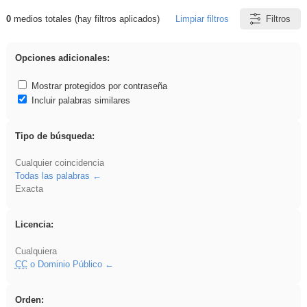
0
medios totales (hay filtros aplicados)
Limpiar filtros
Filtros
Resultados de: realista
Opciones adicionales:
Mostrar protegidos por contraseña
Incluir palabras similares
Tipo de búsqueda:
Cualquier coincidencia
Todas las palabras
Exacta
Licencia:
Cualquiera
CC
o Dominio Público
Orden: