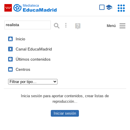
Mediateca de EducaMadrid
Saltar navegación
Servic
Educa
Palabra o frase:
Búsqueda avanzada
Ayuda
(en
ventana
Inicio
nueva)
Canal EducaMadrid
Últimos contenidos
Centros
Tipo de contenido:
Inicia sesión para aportar contenidos, crear listas de
reproducción...
Iniciar sesión