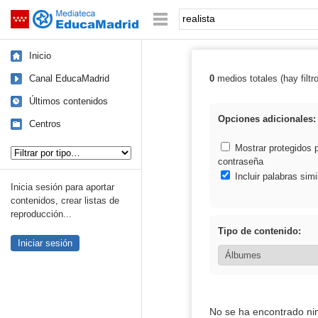
Mediateca de EducaMadrid
Saltar navegación
Palabra o frase:
Inicio
Canal EducaMadrid
0
medios totales (hay filtr
Resultados de: 
Últimos contenidos
Opciones adicionales:
Centros
Tipo de contenido:
Mostrar protegidos 
contraseña
Incluir palabras simi
Inicia sesión para aportar
contenidos, crear listas de
reproducción...
Tipo de contenido:
Iniciar sesión
No se ha encontrado ni