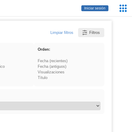
Servic
Iniciar sesión
Educa
Limpiar filtros
Filtros
Orden:
Fecha (recientes)
ico
Fecha (antiguos)
Visualizaciones
Título