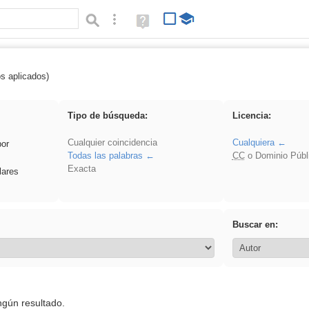
Búsqueda avanzada
Ayuda
(en
ventana
nueva)
os aplicados)
realista
Tipo de búsqueda:
Licencia:
Cualquier coincidencia
Cualquiera
por
Todas las palabras
CC
o Dominio Públ
Exacta
lares
Buscar en:
ngún resultado.