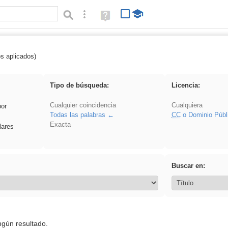
Búsqueda avanzada
Ayuda
(en
ventana
nueva)
os aplicados)
realista
Tipo de búsqueda:
Licencia:
Cualquier coincidencia
Cualquiera
por
Todas las palabras
CC
o Dominio Públ
Exacta
lares
Buscar en:
ngún resultado.