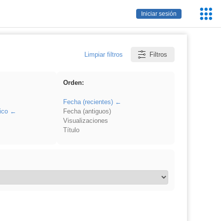
Servic
Iniciar sesión
Educa
Limpiar filtros
Filtros
Orden:
Fecha (recientes)
ico
Fecha (antiguos)
Visualizaciones
Título