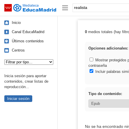
Mediateca de EducaMadrid
Saltar navegación
Palabra o frase:
Inicio
Canal EducaMadrid
0
medios totales (hay filtr
Resultados de: 
Últimos contenidos
Opciones adicionales:
Centros
Tipo de contenido:
Mostrar protegidos 
contraseña
Incluir palabras simi
Inicia sesión para aportar
contenidos, crear listas de
reproducción...
Tipo de contenido:
Iniciar sesión
No se ha encontrado ni