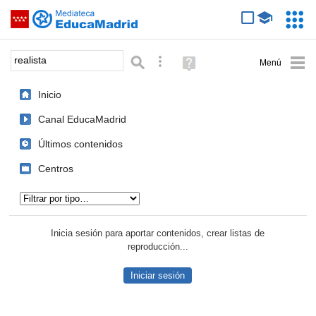
Mediateca de EducaMadrid
Saltar navegación
Servic
Educa
Palabra o frase:
Búsqueda avanzada
Ayuda
(en
ventana
Inicio
nueva)
Canal EducaMadrid
Últimos contenidos
Centros
Tipo de contenido:
Inicia sesión para aportar contenidos, crear listas de
reproducción...
Iniciar sesión