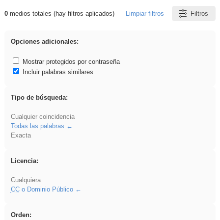
0
medios totales (hay filtros aplicados)
Limpiar filtros
Filtros
Resultados de: realista
Opciones adicionales:
Mostrar protegidos por contraseña
Incluir palabras similares
Tipo de búsqueda:
Cualquier coincidencia
Todas las palabras
Exacta
Licencia:
Cualquiera
CC
o Dominio Público
Orden: