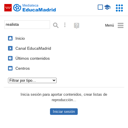
Mediateca de EducaMadrid
Saltar navegación
Servic
Educa
Palabra o frase:
Búsqueda avanzada
Ayuda
(en
ventana
Inicio
nueva)
Canal EducaMadrid
Últimos contenidos
Centros
Tipo de contenido:
Inicia sesión para aportar contenidos, crear listas de
reproducción...
Iniciar sesión