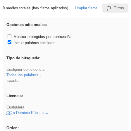
0
medios totales (hay filtros aplicados)
Limpiar filtros
Filtros
Resultados de: realista
Opciones adicionales:
Mostrar protegidos por contraseña
Incluir palabras similares
Tipo de búsqueda:
Cualquier coincidencia
Todas las palabras
Exacta
Licencia:
Cualquiera
CC
o Dominio Público
Orden: