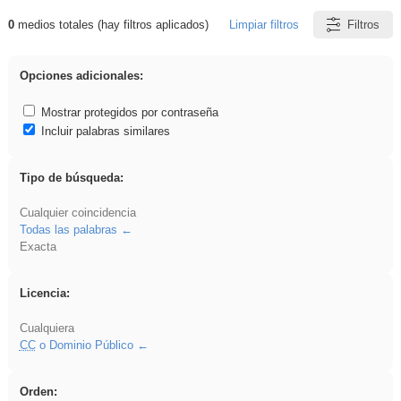
0
medios totales (hay filtros aplicados)
Limpiar filtros
Filtros
Resultados de: rezo
Opciones adicionales:
Mostrar protegidos por contraseña
Incluir palabras similares
Tipo de búsqueda:
Cualquier coincidencia
Todas las palabras
Exacta
Licencia:
Cualquiera
CC
o Dominio Público
Orden: