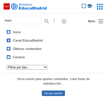
Mediateca de EducaMadrid
Saltar navegación
Servic
Educa
Palabra o frase:
Búsqueda avanzada
Ayuda
(en
ventana
Inicio
nueva)
Canal EducaMadrid
Últimos contenidos
Centros
Tipo de contenido:
Inicia sesión para aportar contenidos, crear listas de
reproducción...
Iniciar sesión