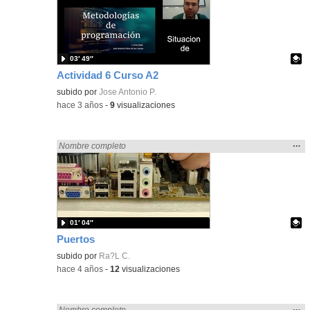
ubic
de l
bús
03′ 49″
Actividad 6 Curso A2
Contenido educativo.
subido por
Jose Antonio P.
-
hace 3 años
-
9
visualizaciones
Mos
…
Encontrado «rezo» en:
Nombre completo
la
ubic
de l
bús
01′ 04″
Puertos
Contenido educativo.
subido por
Ra?L C.
-
hace 4 años
-
12
visualizaciones
Mos
…
Encontrado «rezo» en:
Nombre completo