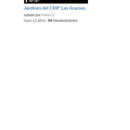
00′ 16″
Jardines del CRIF Las Acacias
subido por
Pablo S.
-
hace 12 años
-
94
visualizaciones