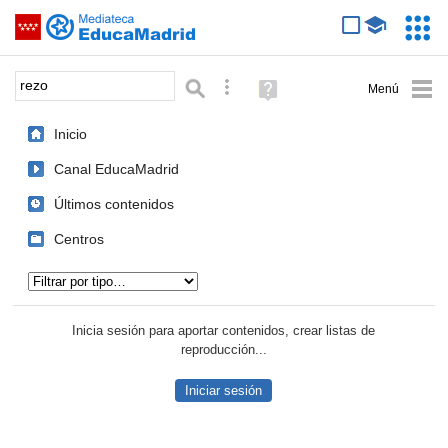
Mediateca de EducaMadrid
Saltar navegación
Servic
Educa
Palabra o frase:
Búsqueda avanzada
Ayuda
(en
ventana
Inicio
nueva)
Canal EducaMadrid
Últimos contenidos
Centros
Tipo de contenido:
Inicia sesión para aportar contenidos, crear listas de
reproducción...
Iniciar sesión