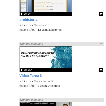
bús
00′ 0″
prehistoria
Contenido educativo.
subido por
Gemma P.
-
hace 3 años
-
13
visualizaciones
Mos
…
Encontrado «rezo» en:
Nombre completo
la
ubic
de l
bús
08′ 25″
Video Tarea 6
Contenido educativo.
subido por
Marã­a Isabel P.
-
hace 3 años
-
9
visualizaciones
Mos
…
Encontrado «rezo» en:
Nombre completo
la