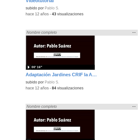
Videotutorial
subido por
Pablo S.
-
hace 12 años
-
43
visualizaciones
Mos
…
Encontrado «rezo» en:
Nombre completo
la
ubic
de l
bús
00′ 16″
Adaptación Jardines CRIF la Acacias
subido por
Pablo S.
-
hace 12 años
-
84
visualizaciones
Mos
…
Encontrado «rezo» en:
Nombre completo
la
ubic
de l
bús