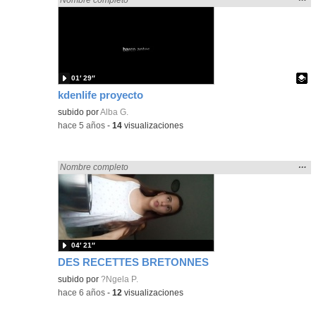
la
ubic
de l
bús
01′ 29″
kdenlife proyecto
Contenido educativo.
subido por
Alba G.
-
hace 5 años
-
14
visualizaciones
Mos
…
Encontrado «rezo» en:
Nombre completo
la
ubic
de l
bús
04′ 21″
DES RECETTES BRETONNES
subido por
?Ngela P.
-
hace 6 años
-
12
visualizaciones