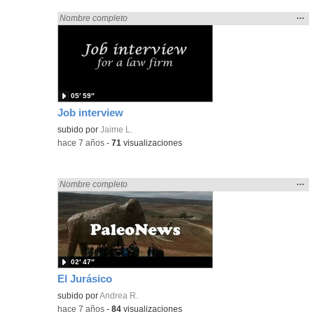
Mos
…
Encontrado «rezo» en:
Nombre completo
la
ubic
de l
bús
05′ 59″
Job interview
subido por
Jaime L.
-
hace 7 años
-
71
visualizaciones
Mos
…
Encontrado «rezo» en:
Nombre completo
la
ubic
de l
bús
02′ 47″
El Jurásico
subido por
Andrea R.
-
hace 7 años
-
84
visualizaciones