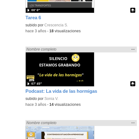
00′ 0″
Tarea 6
Contenido educativo.
subido por
Crescencia S.
-
hace 3 años
-
18
visualizaciones
Mos
…
Encontrado «rezo» en:
Nombre completo
la
ubic
de l
bús
07′ 45″
Podcast: La vida de las hormigas
Contenido educativo.
subido por
Sonia V.
-
hace 3 años
-
14
visualizaciones
Mos
…
Encontrado «rezo» en:
Nombre completo
la
ubic
de l