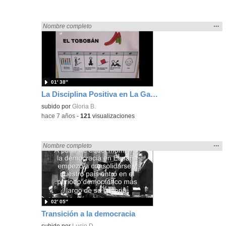
Mos
…
Encontrado «rezo» en:
Nombre completo
la
ubic
de l
bús
01′ 38″
La Disciplina Positiva en La Gaviota
subido por
Gloria B.
-
hace 7 años
-
121
visualizaciones
Mos
…
Encontrado «rezo» en:
Nombre completo
la
ubic
de l
bús
02′ 05″
Transición a la democracia
subido por
Lucio D.