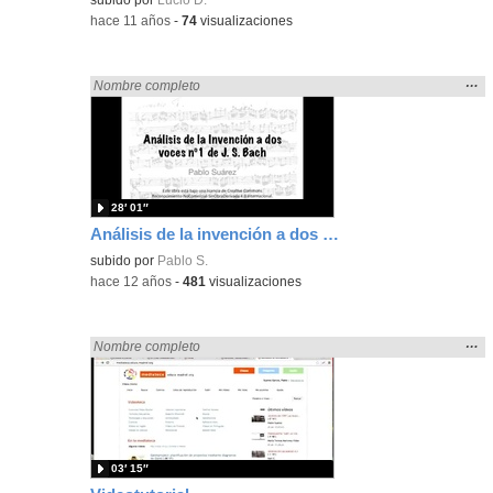
-
hace 11 años
-
74
visualizaciones
Mos
…
Encontrado «rezo» en:
Nombre completo
la
ubic
de l
bús
28′ 01″
Análisis de la invención a dos voces nº1 de JS BAch
subido por
Pablo S.
-
hace 12 años
-
481
visualizaciones
Mos
…
Encontrado «rezo» en:
Nombre completo
la
ubic
de l
bús
03′ 15″