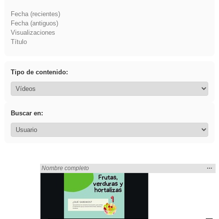
Fecha (recientes)
Fecha (antiguos)
Visualizaciones
Título
Tipo de contenido:
Buscar en:
Mos
…
Encontrado «rezo» en:
Nombre completo
la
ubic
de l
bús