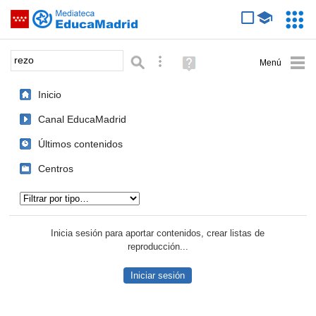
Mediateca de EducaMadrid
Saltar navegación
Servic
Educa
Palabra o frase:
Búsqueda avanzada
Ayuda
(en
ventana
Inicio
nueva)
Canal EducaMadrid
Últimos contenidos
Centros
Tipo de contenido:
Inicia sesión para aportar contenidos, crear listas de
reproducción...
Iniciar sesión