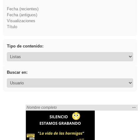
Fecha (recientes)
Fecha (antiguos)
Visualizaciones
Título
Tipo de contenido:
Buscar en:
Mos
…
Encontrado «rezo» en:
Nombre completo
la
ubic
de l
bús