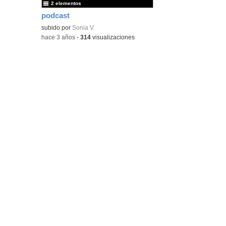
2 elementos
podcast
subido por
Sonia V.
-
hace 3 años
-
314
visualizaciones