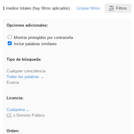
1
medios totales (hay filtros aplicados)
Limpiar filtros
Filtros
Resultados de: rezo
Opciones adicionales:
Mostrar protegidos por contraseña
Incluir palabras similares
Tipo de búsqueda:
Cualquier coincidencia
Todas las palabras
Exacta
Licencia:
Cualquiera
CC
o Dominio Público
Orden: