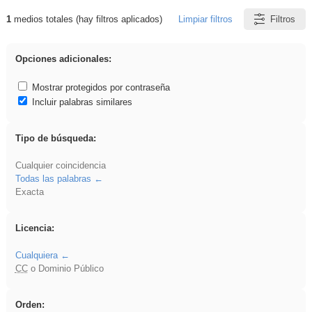
1
medios totales (hay filtros aplicados)
Limpiar filtros
Filtros
Resultados de: rezo
Opciones adicionales:
Mostrar protegidos por contraseña
Incluir palabras similares
Tipo de búsqueda:
Cualquier coincidencia
Todas las palabras
Exacta
Licencia:
Cualquiera
CC
o Dominio Público
Orden: