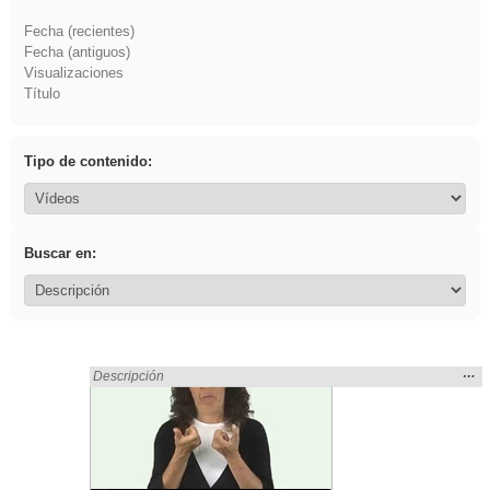
Fecha (recientes)
Fecha (antiguos)
Visualizaciones
Título
Tipo de contenido:
Buscar en:
Mos
…
Encontrado «rezo» en:
Descripción
la
ubic
de l
bús