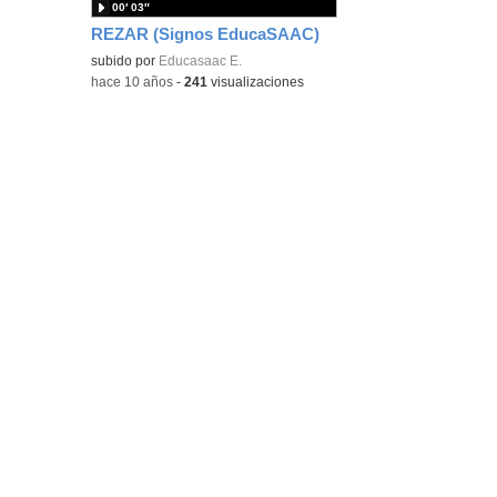
00′ 03″
REZAR (Signos EducaSAAC)
subido por
Educasaac E.
-
hace 10 años
-
241
visualizaciones