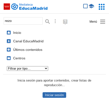
Mediateca de EducaMadrid
Saltar navegación
Servic
Educa
Palabra o frase:
Búsqueda avanzada
Ayuda
(en
ventana
Inicio
nueva)
Canal EducaMadrid
Últimos contenidos
Centros
Tipo de contenido:
Inicia sesión para aportar contenidos, crear listas de
reproducción...
Iniciar sesión