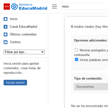
Mediateca de EducaMadrid
Saltar navegación
Palabra o frase:
Inicio
Canal EducaMadrid
0
medios totales (hay filtr
Resultados de: 
Últimos contenidos
Opciones adicionales:
Centros
Tipo de contenido:
Mostrar protegidos 
contraseña
Incluir palabras simi
Inicia sesión para aportar
contenidos, crear listas de
reproducción...
Tipo de contenido:
Iniciar sesión
No se ha encontrado ni