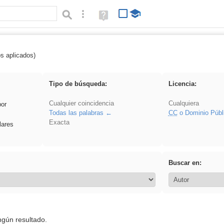
Búsqueda avanzada
Ayuda
(en
ventana
nueva)
os aplicados)
rezo
Tipo de búsqueda:
Licencia:
Cualquier coincidencia
Cualquiera
por
Todas las palabras
CC
o Dominio Públ
Exacta
lares
Buscar en:
ngún resultado.