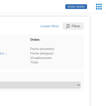
Servic
Iniciar sesión
Educa
Limpiar filtros
Filtros
Orden:
Fecha (recientes)
ico
Fecha (antiguos)
Visualizaciones
Título