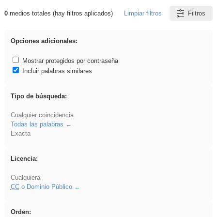
0
medios totales (hay filtros aplicados)
Limpiar filtros
Filtros
Resultados de: rezo
Opciones adicionales:
Mostrar protegidos por contraseña
Incluir palabras similares
Tipo de búsqueda:
Cualquier coincidencia
Todas las palabras
Exacta
Licencia:
Cualquiera
CC
o Dominio Público
Orden: