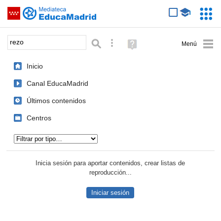
Mediateca de EducaMadrid
Saltar navegación
Servic
Educa
Palabra o frase:
Búsqueda avanzada
Ayuda
(en
ventana
Inicio
nueva)
Canal EducaMadrid
Últimos contenidos
Centros
Tipo de contenido:
Inicia sesión para aportar contenidos, crear listas de
reproducción...
Iniciar sesión