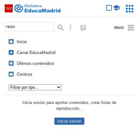
Mediateca de EducaMadrid
Saltar navegación
Servic
Educa
Palabra o frase:
Búsqueda avanzada
Ayuda
(en
ventana
Inicio
nueva)
Canal EducaMadrid
Últimos contenidos
Centros
Tipo de contenido:
Inicia sesión para aportar contenidos, crear listas de
reproducción...
Iniciar sesión