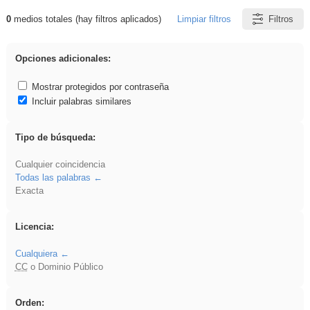
0
medios totales (hay filtros aplicados)
Limpiar filtros
Filtros
Resultados de: rezo
Opciones adicionales:
Mostrar protegidos por contraseña
Incluir palabras similares
Tipo de búsqueda:
Cualquier coincidencia
Todas las palabras
Exacta
Licencia:
Cualquiera
CC
o Dominio Público
Orden: