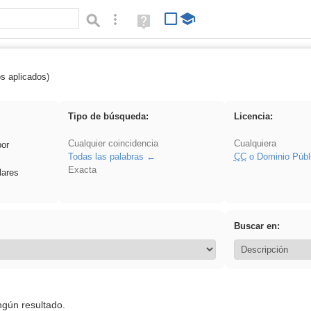
Búsqueda avanzada
Ayuda
(en
ventana
nueva)
os aplicados)
rezo
Tipo de búsqueda:
Licencia:
Cualquier coincidencia
Cualquiera
por
Todas las palabras
CC
o Dominio Públ
Exacta
lares
Buscar en:
ngún resultado.