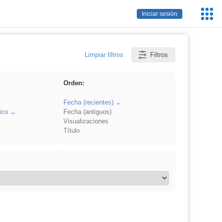
Servic
Iniciar sesión
Educa
Limpiar filtros
Filtros
Orden:
Fecha (recientes)
ico
Fecha (antiguos)
Visualizaciones
Título