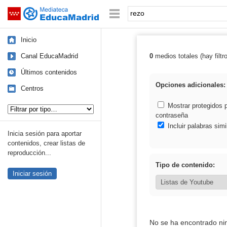
Mediateca de EducaMadrid
Saltar navegación
Palabra o frase:
Inicio
Canal EducaMadrid
0
medios totales (hay filtr
Resultados de: 
Últimos contenidos
Opciones adicionales:
Centros
Tipo de contenido:
Mostrar protegidos 
contraseña
Incluir palabras simi
Inicia sesión para aportar
contenidos, crear listas de
reproducción...
Tipo de contenido:
Iniciar sesión
No se ha encontrado ni