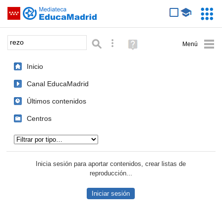
Mediateca de EducaMadrid
Saltar navegación
Servic
Educa
Palabra o frase:
Búsqueda avanzada
Ayuda
(en
ventana
Inicio
nueva)
Canal EducaMadrid
Últimos contenidos
Centros
Tipo de contenido:
Inicia sesión para aportar contenidos, crear listas de
reproducción...
Iniciar sesión